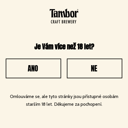
O společnosti
Můj Tambor
0
Je Vám více než 18 let?
AKCE
Množstevní
SLEVA
ANO
NE
Omlouváme se, ale tyto stránky jsou přístupné osobám
starším 18 let. Děkujeme za pochopení.